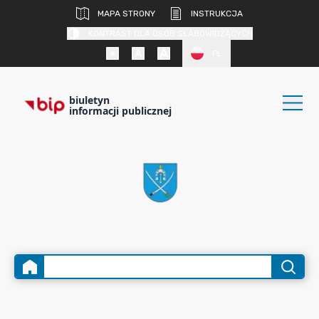
MAPA STRONY
INSTRUKCJA
KONTRAST DLA OSÓB SŁABOWIDZĄCYCH
PL
biuletyn
informacji publicznej