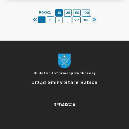
POKAŻ
:
10
25
50
100
1
2
3
...
99
100
Biuletyn Informacji Publicznej
Urząd Gminy Stare Babice
REDAKCJA