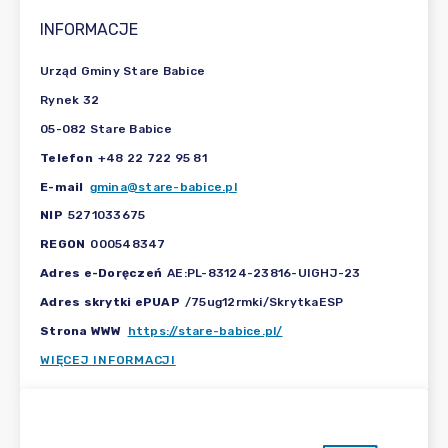
INFORMACJE
Urząd Gminy Stare Babice
Rynek 32
05-082 Stare Babice
Telefon
+48 22 722 95 81
E-mail
gmina@stare-babice.pl
NIP
5271033675
REGON
000548347
Adres e-Doręczeń
AE:PL-83124-23816-UIGHJ-23
Adres skrytki ePUAP
/75ug12rmki/SkrytkaESP
Strona WWW
https://stare-babice.pl/
WIĘCEJ INFORMACJI