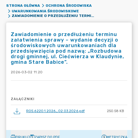
STRONA GŁÓWNA
OCHRONA ŚRODOWISKA
UWARUNKOWANIA ŚRODOWISKOWE
ZAWIADOMIENIE O PRZEDŁUŻENIU TERMINU ZAŁATWIENIA SPRAWY – WYDANIE DECYZJI O ŚRODOWISKOWYCH UWARUNKOWANIACH DLA PRZEDSIĘWZIĘCIA POD NAZWĄ: „ROZBUDOWA DROGI GMINNEJ, UL. CIEĆWIERZA W KLAUDYNIE, GMINA STARE BABICE”.
Zawiadomienie o przedłużeniu terminu
załatwienia sprawy – wydanie decyzji o
środowiskowych uwarunkowaniach dla
przedsięwzięcia pod nazwą: „Rozbudowa
drogi gminnej, ul. Ciećwierza w Klaudynie,
gmina Stare Babice”.
2026-03-02 11:20
ZAŁĄCZNIKI
ROS.6220.1.2026_02.03.2026.pdf
250.58 KB
DRUKUJ
ZAPISZ DO PDF
METRYCZKA