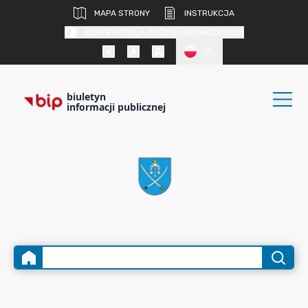
MAPA STRONY
INSTRUKCJA
KONTRAST DLA OSÓB SŁABOWIDZĄCYCH
PL
biuletyn
informacji publicznej