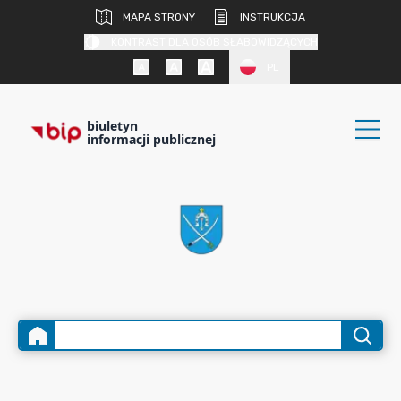
MAPA STRONY
INSTRUKCJA
KONTRAST DLA OSÓB SŁABOWIDZĄCYCH
PL
biuletyn
informacji publicznej