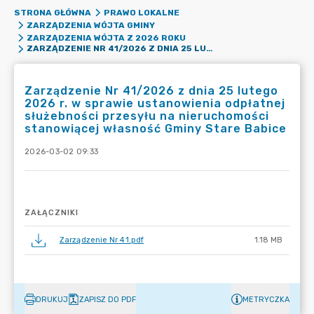
STRONA GŁÓWNA
PRAWO LOKALNE
ZARZĄDZENIA WÓJTA GMINY
ZARZĄDZENIA WÓJTA Z 2026 ROKU
ZARZĄDZENIE NR 41/2026 Z DNIA 25 LUTEGO 2026 R. W SPRAWIE USTANOWIENIA ODPŁATNEJ SŁUŻEBNOŚCI PRZESYŁU NA NIERUCHOMOŚCI STANOWIĄCEJ WŁASNOŚĆ GMINY STARE BABICE
Zarządzenie Nr 41/2026 z dnia 25 lutego
2026 r. w sprawie ustanowienia odpłatnej
służebności przesyłu na nieruchomości
stanowiącej własność Gminy Stare Babice
2026-03-02 09:33
ZAŁĄCZNIKI
Zarządzenie Nr 41.pdf
1.18 MB
DRUKUJ
ZAPISZ DO PDF
METRYCZKA