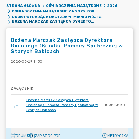
STRONA GŁÓWNA
OŚWIADCZENIA MAJĄTKOWE
2026
OŚWIADCZENIA MAJĄTKOWE ZA 2025 ROK
OSOBY WYDAJĄCE DECYZJE W IMIENIU WÓJTA
BOŻENA MARCZAK ZASTĘPCA DYREKTORA GMINNEGO OŚRODKA POMOCY SPOŁECZNEJ W STARYCH BABICACH
Bożena Marczak Zastępca Dyrektora
Gminnego Ośrodka Pomocy Społecznej w
Starych Babicach
2026-05-29 11:30
ZAŁĄCZNIKI
Bożena Marczak Zastępca Dyrektora
Gminnego Ośrodka Pomocy Społecznej w
1008.88 KB
Starych Babicach
DRUKUJ
ZAPISZ DO PDF
METRYCZKA