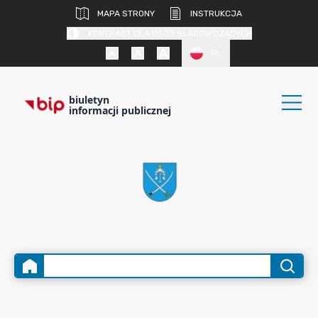
MAPA STRONY
INSTRUKCJA
KONTRAST DLA OSÓB SŁABOWIDZĄCYCH
PL
biuletyn
informacji publicznej