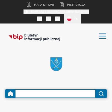
MAPA STRONY
INSTRUKCJA
KONTRAST DLA OSÓB SŁABOWIDZĄCYCH
PL
biuletyn
informacji publicznej