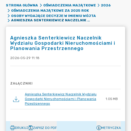
STRONA GŁÓWNA
OŚWIADCZENIA MAJĄTKOWE
2026
OŚWIADCZENIA MAJĄTKOWE ZA 2025 ROK
OSOBY WYDAJĄCE DECYZJE W IMIENIU WÓJTA
AGNIESZKA SENTERKIEWICZ NACZELNIK WYDZIAŁU GOSPODARKI NIERUCHOMOŚCIAMI I PLANOWANIA PRZESTRZENNEGO
Agnieszka Senterkiewicz Naczelnik
Wydziału Gospodarki Nieruchomościami i
Planowania Przestrzennego
2026-05-29 11:18
ZAŁĄCZNIKI
Agnieszka Senterkiewicz Naczelnik Wydziału
Gospodarki Nieruchomościami i Planowania
1.05 MB
Przestrzennego
DRUKUJ
ZAPISZ DO PDF
METRYCZKA