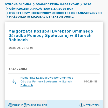
STRONA GŁÓWNA
OŚWIADCZENIA MAJĄTKOWE
2026
OŚWIADCZENIA MAJĄTKOWE ZA 2025 ROK
DYREKTORZY I KIEROWNICY JEDNOSTEK ORGANIZACYJNYCH
MAŁGORZATA KOZUBAL DYREKTOR GMINNEGO OŚRODKA POMOCY SPOŁECZNEJ W STARYCH BABICACH
Małgorzata Kozubal Dyrektor Gminnego
Ośrodka Pomocy Społecznej w Starych
Babicach
2026-05-29 13:30
ZAŁĄCZNIKI
Małgorzata Kozubal Dyrektor Gminnego
Ośrodka Pomocy Społecznej w Starych
990.18 KB
Babicach
DRUKUJ
ZAPISZ DO PDF
METRYCZKA