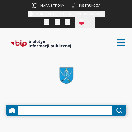
MAPA STRONY
INSTRUKCJA
KONTRAST DLA OSÓB SŁABOWIDZĄCYCH
PL
biuletyn
informacji publicznej