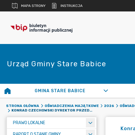
MAPA STRONY
INSTRUKCJA
biuletyn
informacji publicznej
Urząd Gminy Stare Babice
GMINA STARE BABICE
STRONA GŁÓWNA
OŚWIADCZENIA MAJĄTKOWE
2026
OŚWIAD
KONRAD CZECHOWSKI DYREKTOR PRZEDSZKOLA W BLIZNEM JASIŃSKIEGO
PRAWO LOKALNE
Konra
RAPORT O STANIE GMINY