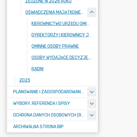
ZŁOŻONE W 2026 ROKU
OŚWIADCZENIA MAJĄTKOWE ZA 2025 ROK
KIEROWNICTWO URZĘDU GMINY
DYREKTORZY I KIEROWNICY JEDNOSTEK ORGANIZACYJNYCH
GMINNE OSOBY PRAWNE
OSOBY WYDAJĄCE DECYZJE W IMIENIU WÓJTA
RADNI
2025
PLANOWANIE I ZAGOSPODAROWANIE PRZESTRZENNE
WYBORY, REFERENDA I SPISY
OCHRONA DANYCH OSOBOWYCH (RODO)
ARCHIWALNA STRONA BIP