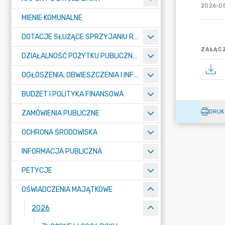
2026-05
MIENIE KOMUNALNE
DOTACJE SŁUŻĄCE SPRZYJANIU ROZWOJOWI SPORTU
ZAŁĄCZ
DZIAŁALNOŚĆ POŻYTKU PUBLICZNEGO I POMOC SPOŁECZNA – KONKURSY
OGŁOSZENIA, OBWIESZCZENIA I INFORMACJE
BUDŻET I POLITYKA FINANSOWA
DRUK
ZAMÓWIENIA PUBLICZNE
OCHRONA ŚRODOWISKA
INFORMACJA PUBLICZNA
PETYCJE
OŚWIADCZENIA MAJĄTKOWE
2026