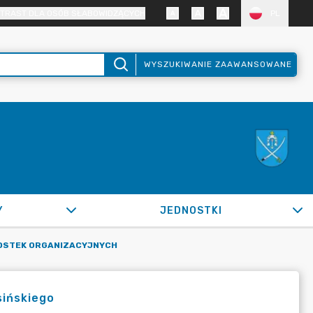
TRAST DLA OSÓB SŁABOWIDZĄCYCH
PL
WYSZUKIWANIE ZAAWANSOWANE
Y
JEDNOSTKI
NOSTEK ORGANIZACYJNYCH
sińskiego