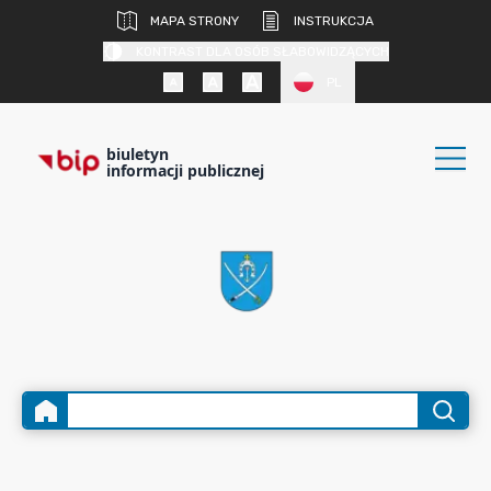
MAPA STRONY
INSTRUKCJA
KONTRAST DLA OSÓB SŁABOWIDZĄCYCH
PL
biuletyn
informacji publicznej