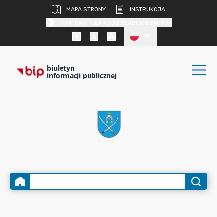
MAPA STRONY
INSTRUKCJA
KONTRAST DLA OSÓB SŁABOWIDZĄCYCH
PL
biuletyn
informacji publicznej