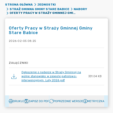
STRONA GŁÓWNA
JEDNOSTKI
STRAŻ GMINNA GMINY STARE BABICE
NABORY
OFERTY PRACY W STRAŻY GMINNEJ GMINY STARE BABICE
Oferty Pracy w Straży Gminnej Gminy
Stare Babice
2026-02-05 08:25
ZAŁĄCZNIKI
Ogłoszenie o naborze w Straży Gminnej na
wolne stanowisko w zespole patrolowo-
331.04 KB
interwencyjnym. Luty 2026.pdf
DRUKUJ
ZAPISZ DO PDF
POPRZEDNIE WERSJE
METRYCZKA