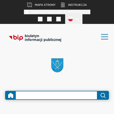
MAPA STRONY
INSTRUKCJA
KONTRAST DLA OSÓB SŁABOWIDZĄCYCH
PL
biuletyn
informacji publicznej