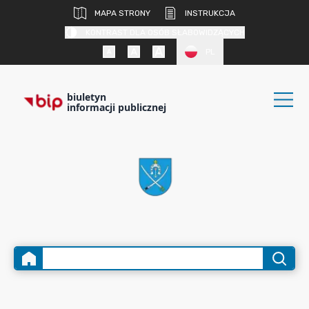
MAPA STRONY
INSTRUKCJA
KONTRAST DLA OSÓB SŁABOWIDZĄCYCH
PL
biuletyn
informacji publicznej