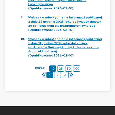
nieruchomości w miejscowości Blizne
Łaszczyńskiego
(Opublikowano: 2026-02-10)
9
.
Wniosek o udostępnienie informacji publicznej
z dnia 22 grudnia 2025 roku dotyczący umowy
ze schroniskiem dla bezdomnych zwierząt
(Opublikowano: 2026-02-10)
10
.
Wniosek o udostępnienie informacji publicznej
z dnia 11 grudnia 2025 roku dotyczący
protokołów Gminnej Komisji Urbanistyczno -
Architektonicznej
(Opublikowano: 2026-02-10)
POKAŻ
:
10
25
50
100
1
2
3