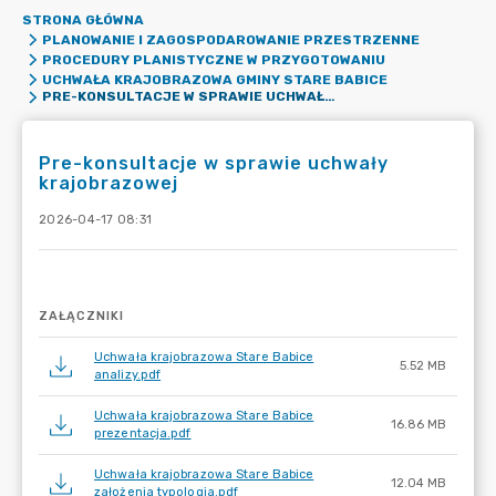
STRONA GŁÓWNA
PLANOWANIE I ZAGOSPODAROWANIE PRZESTRZENNE
PROCEDURY PLANISTYCZNE W PRZYGOTOWANIU
UCHWAŁA KRAJOBRAZOWA GMINY STARE BABICE
PRE-KONSULTACJE W SPRAWIE UCHWAŁY KRAJOBRAZOWEJ
Pre-konsultacje w sprawie uchwały
krajobrazowej
2026-04-17 08:31
ZAŁĄCZNIKI
Uchwała krajobrazowa Stare Babice
5.52 MB
analizy.pdf
Uchwała krajobrazowa Stare Babice
16.86 MB
prezentacja.pdf
Uchwała krajobrazowa Stare Babice
12.04 MB
założenia typologia.pdf