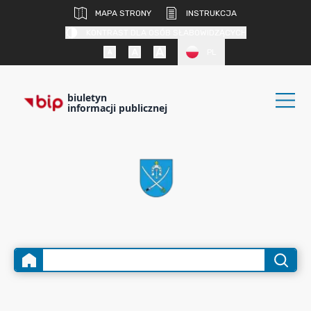
MAPA STRONY
INSTRUKCJA
KONTRAST DLA OSÓB SŁABOWIDZĄCYCH
PL
biuletyn
informacji publicznej