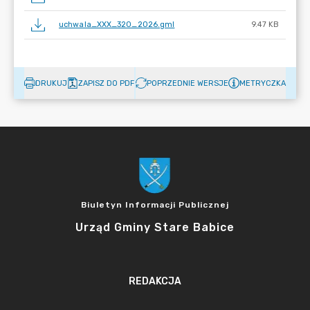
uchwala_XXX_320_2026.gml
9.47 KB
DRUKUJ
ZAPISZ DO PDF
POPRZEDNIE WERSJE
METRYCZKA
Biuletyn Informacji Publicznej
Urząd Gminy Stare Babice
REDAKCJA