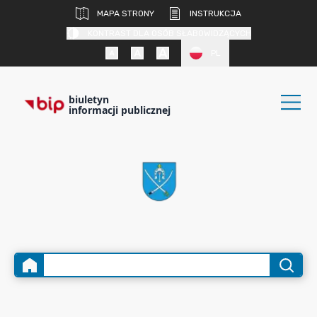
MAPA STRONY
INSTRUKCJA
KONTRAST DLA OSÓB SŁABOWIDZĄCYCH
PL
biuletyn
informacji publicznej