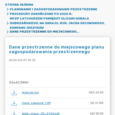
STRONA GŁÓWNA
PLANOWANIE I ZAGOSPODAROWANIE PRZESTRZENNE
PROCEDURY ZAKOŃCZONE PO 2020 R.
MPZP LATCHORZEW POMIĘDZY ULICAMI HUBALA
DOBRZAŃSKIEGO, NA SKRAJU, MJR. JACKA DECOWSKIEGO,
KOMPANII JERZYKÓW
DANE PRZESTRZENNE DO MIEJSCOWEGO PLANU ZAGOSPODAROWANIA PRZESTRZENNEGO
Dane przestrzenne do miejscowego planu
zagospodarowania przestrzennego
2026-06-01 14:05
ZAŁĄCZNIKI
legenda.jpg
580.25 KB
mpzp załącznik 1.tiff
28.01 MB
tekst_planu_05_2026.pdf
245.35 KB