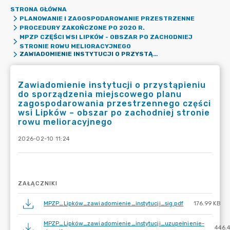
STRONA GŁÓWNA
PLANOWANIE I ZAGOSPODAROWANIE PRZESTRZENNE
PROCEDURY ZAKOŃCZONE PO 2020 R.
MPZP CZĘŚCI WSI LIPKÓW - OBSZAR PO ZACHODNIEJ
STRONIE ROWU MELIORACYJNEGO
ZAWIADOMIENIE INSTYTUCJI O PRZYSTĄPIENIU DO SPORZĄDZENIA MIEJSCOWEGO PLANU ZAGOSPODAROWANIA PRZESTRZENNEGO CZĘŚCI WSI LIPKÓW – OBSZAR PO ZACHODNIEJ STRONIE ROWU MELIORACYJNEGO
Zawiadomienie instytucji o przystąpieniu
do sporządzenia miejscowego planu
zagospodarowania przestrzennego części
wsi Lipków – obszar po zachodniej stronie
rowu melioracyjnego
2026-02-10 11:24
ZAŁĄCZNIKI
MPZP_Lipków_zawiadomienie_instytucji_sig.pdf
176.99 KB
MPZP_Lipków_zawiadomienie_instytucji_uzupełnienie-
446.