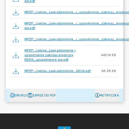
sig.pdf
MPZP_Lipków_zawiadomienie_i_uzgodnienie_zakresu_prognozy
MPZP_Lipków_zawiadomienie_i_uzgodnienie_zakresu_prognoz
sig.pdf
MPZP_Lipków_zawiadomienie_i_uzgodnienie_zakresu_prognoz
MPZP_Lipków_zawiadomienie i
uzgodnienie zakresu prognozy
445.14 KB
RDOS_uzupełnienie-sig.pdf
MPZP_Lipków_zawiadomienie_GKUA.pdf
68.28 KB
DRUKUJ
ZAPISZ DO PDF
METRYCZKA