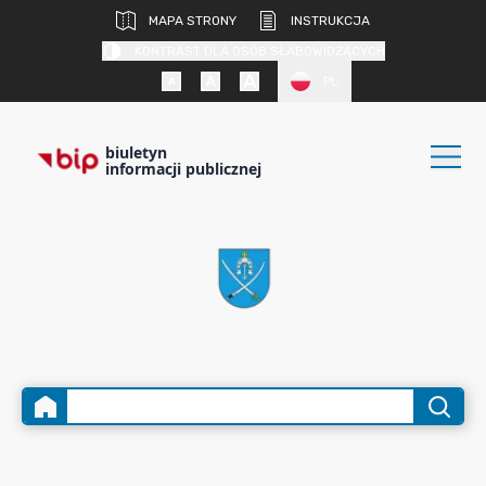
MAPA STRONY
INSTRUKCJA
KONTRAST DLA OSÓB SŁABOWIDZĄCYCH
PL
biuletyn
informacji publicznej