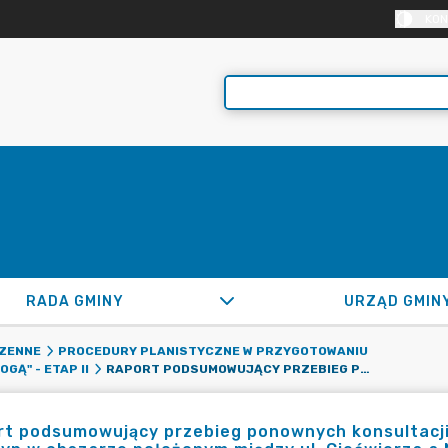
KON
RADA GMINY
URZĄD GMIN
ZENNE
PROCEDURY PLANISTYCZNE W PRZYGOTOWANIU
RAPORT PODSUMOWUJĄCY PRZEBIEG PONOWNYCH KONSULTACJI SPOŁECZNYCH DOT. MPZP CZĘŚCI WSKI KLAUDYN W OBSZARZE POŁOŻONYM MIĘDZY UL. CIEĆWIERZA A NOWĄ DROGĄ - ETAP II
GĄ" - ETAP II
t podsumowujący przebieg ponownych konsultacji