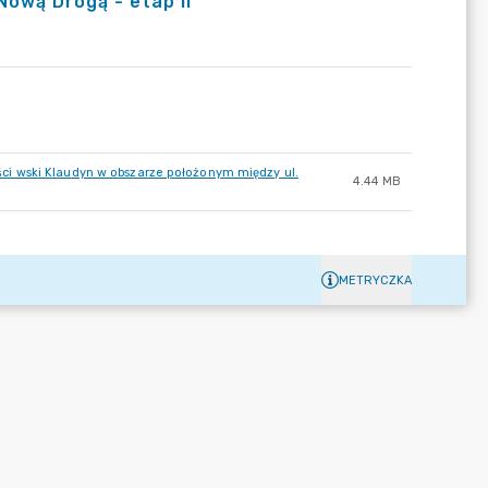
Nową Drogą - etap II
i wski Klaudyn w obszarze położonym między ul.
4.44 MB
METRYCZKA