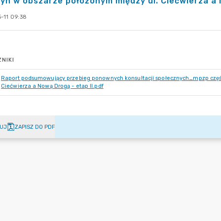
yn w obszarze położonym między ul. Ciećwierza a 
-11 09:38
NIKI
Raport podsumowujący przebieg ponownych konsultacji społecznych_mpzp częśc
Ciećwierza a Nową Drogą - etap II.pdf
UJ
ZAPISZ DO PDF