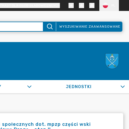
TRAST DLA OSÓB SŁABOWIDZĄCYCH
PL
WYSZUKIWANIE ZAAWANSOWANE
Y
JEDNOSTKI
 społecznych dot. mpzp części wski