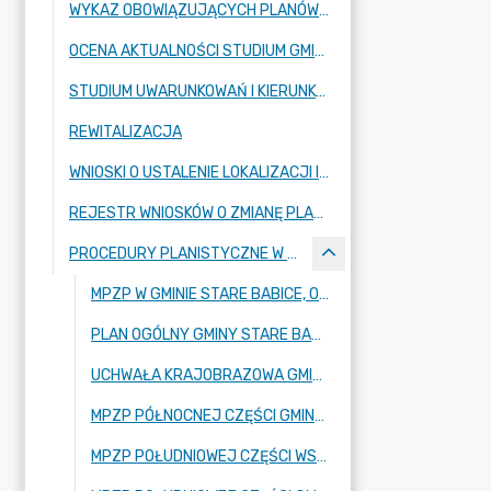
WYKAZ OBOWIĄZUJĄCYCH PLANÓW ZAGOSPODAROWANIA PRZESTRZENNEGO
OCENA AKTUALNOŚCI STUDIUM GMINY ORAZ PLANÓW MIEJSCOWYCH
STUDIUM UWARUNKOWAŃ I KIERUNKÓW ZAGOSPODAROWANIA PRZESTRZENNEGO GMINY STARE BABICE
REWITALIZACJA
WNIOSKI O USTALENIE LOKALIZACJI INWESTYCJI MIESZKANIOWEJ ORAZ INWESTYCJI TOWARZYSZĄCEJ
REJESTR WNIOSKÓW O ZMIANĘ PLANÓW MIEJSCOWYCH
PROCEDURY PLANISTYCZNE W PRZYGOTOWANIU
MPZP W GMINIE STARE BABICE, OBRĘB BLIZNE ŁASZCZYŃSKIEGO - ETAP II
PLAN OGÓLNY GMINY STARE BABICE
UCHWAŁA KRAJOBRAZOWA GMINY STARE BABICE
MPZP PÓŁNOCNEJ CZĘŚCI GMINY STARE BABICE
MPZP POŁUDNIOWEJ CZĘŚCI WSI STANISŁAWÓW