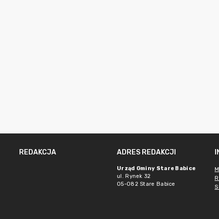
REDAKCJA
ADRES REDAKCJI
Urząd Gminy Stare Babice
M
ul. Rynek 32
R
05-082 Stare Babice
S