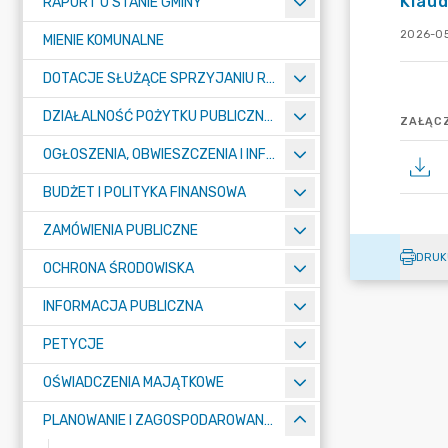
Klaud
RAPORT O STANIE GMINY
2026-05
MIENIE KOMUNALNE
DOTACJE SŁUŻĄCE SPRZYJANIU ROZWOJOWI SPORTU
DZIAŁALNOŚĆ POŻYTKU PUBLICZNEGO I POMOC SPOŁECZNA – KONKURSY
ZAŁĄCZ
OGŁOSZENIA, OBWIESZCZENIA I INFORMACJE
BUDŻET I POLITYKA FINANSOWA
ZAMÓWIENIA PUBLICZNE
DRUK
OCHRONA ŚRODOWISKA
INFORMACJA PUBLICZNA
PETYCJE
OŚWIADCZENIA MAJĄTKOWE
PLANOWANIE I ZAGOSPODAROWANIE PRZESTRZENNE