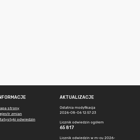
INFORMACJE
AKTUALIZACJE
Ostatnia modyfikacja
apa strony
2026-08-06 12:57:23
ejestr zmian
tatystyki odwiedzin
Licznik odwiedzin ogółem
65 817
Licznik odwiedzin w m-cu 2026-