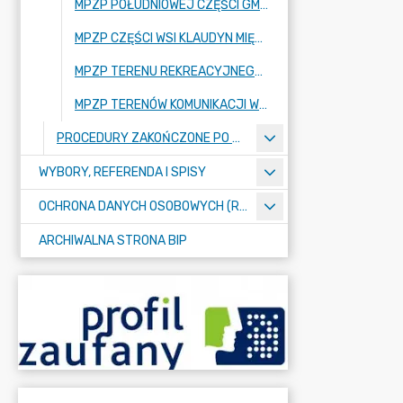
MPZP POŁUDNIOWEJ CZĘŚCI GMINY STARE BABICE
MPZP CZĘŚCI WSI KLAUDYN MIĘDZY UL. CIEĆWIERZA A "NOWĄ DROGĄ" - ETAP II
MPZP TERENU REKREACYJNEGO WE WSI BLIZNE ŁASZCZYŃSKIEGO
MPZP TERENÓW KOMUNIKACJI WE WSIACH LATCHORZEW I STARE BABICE
PROCEDURY ZAKOŃCZONE PO 2020 R.
WYBORY, REFERENDA I SPISY
OCHRONA DANYCH OSOBOWYCH (RODO)
ARCHIWALNA STRONA BIP