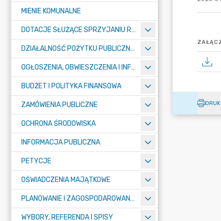
MIENIE KOMUNALNE
DOTACJE SŁUŻĄCE SPRZYJANIU ROZWOJOWI SPORTU
ZAŁĄCZ
DZIAŁALNOŚĆ POŻYTKU PUBLICZNEGO I POMOC SPOŁECZNA – KONKURSY
OGŁOSZENIA, OBWIESZCZENIA I INFORMACJE
BUDŻET I POLITYKA FINANSOWA
DRUK
ZAMÓWIENIA PUBLICZNE
OCHRONA ŚRODOWISKA
INFORMACJA PUBLICZNA
PETYCJE
OŚWIADCZENIA MAJĄTKOWE
PLANOWANIE I ZAGOSPODAROWANIE PRZESTRZENNE
WYBORY, REFERENDA I SPISY