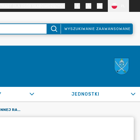
TRAST DLA OSÓB SŁABOWIDZĄCYCH
PL
WYSZUKIWANIE ZAAWANSOWANE
Y
JEDNOSTKI
V POSIEDZENIE III KADENCJI GMINNEJ RADY SENIORÓW