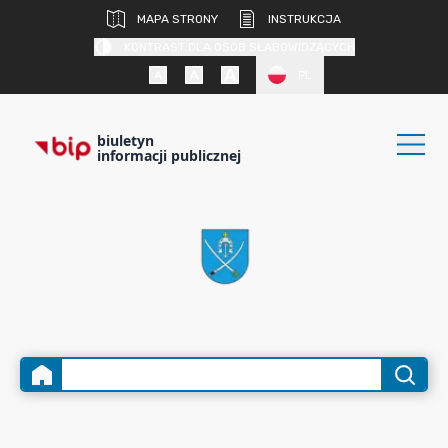
MAPA STRONY
INSTRUKCJA
KONTRAST DLA OSÓB SŁABOWIDZĄCYCH
PL
biuletyn
informacji publicznej