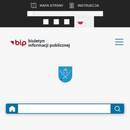
MAPA STRONY
INSTRUKCJA
KONTRAST DLA OSÓB SŁABOWIDZĄCYCH
PL
biuletyn
informacji publicznej