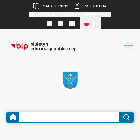
MAPA STRONY
INSTRUKCJA
KONTRAST DLA OSÓB SŁABOWIDZĄCYCH
PL
biuletyn
informacji publicznej