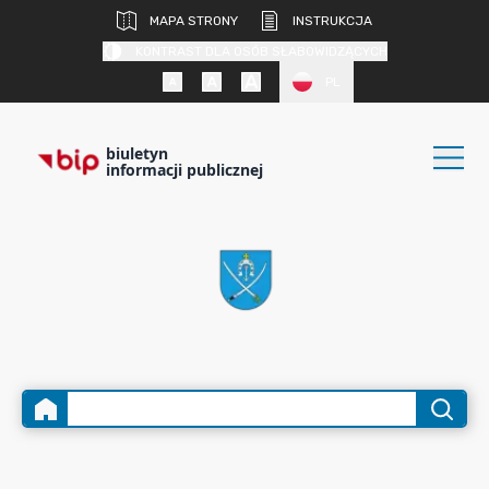
MAPA STRONY
INSTRUKCJA
KONTRAST DLA OSÓB SŁABOWIDZĄCYCH
PL
biuletyn
informacji publicznej