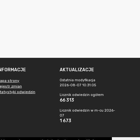
INFORMACJE
AKTUALIZACJE
Ostatnia modyfikacja
apa strony
2026-08-07 10:31:05
ejestr zmian
tatystyki odwiedzin
Licznik odwiedzin ogółem
66 313
Licznik odwiedzin w m-cu 2026-
07
1 673