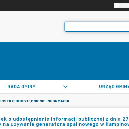
KON
RADA GMINY
URZĄD GMIN
WNIOSEK O UDOSTĘPNIENIE INFORMACJI PUBLICZNEJ Z DNIA 27 STYCZNIA STYCZNIA 2026 ROKU DOTYCZĄCY ZGODY NA UŻYWANIE GENERATORA SPALINOWEGO W KAMPINOWSKIM PARKU NARODOWYM
ek o udostępnienie informacji publicznej z dnia 2
y na używanie generatora spalinowego w Kampin