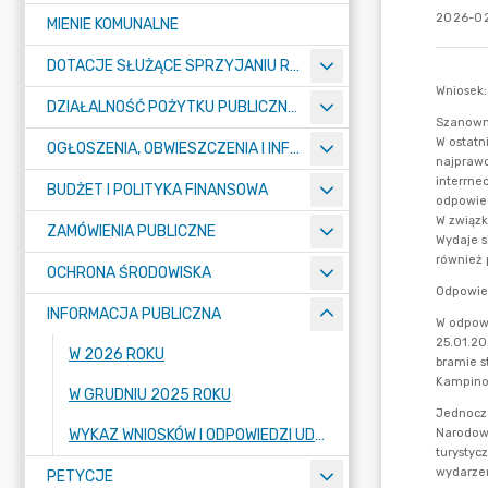
2026-02
MIENIE KOMUNALNE
DOTACJE SŁUŻĄCE SPRZYJANIU ROZWOJOWI SPORTU
DZIAŁALNOŚĆ POŻYTKU PUBLICZNEGO I POMOC SPOŁECZNA – KONKURSY
OGŁOSZENIA, OBWIESZCZENIA I INFORMACJE
BUDŻET I POLITYKA FINANSOWA
ZAMÓWIENIA PUBLICZNE
OCHRONA ŚRODOWISKA
INFORMACJA PUBLICZNA
W 2026 ROKU
W GRUDNIU 2025 ROKU
WYKAZ WNIOSKÓW I ODPOWIEDZI UDZIELONYCH W TRYBIE USTAWY O DOSTĘPIE DO INFORMACJI PUBLICZNEJ Z LAT 2020-2025
PETYCJE