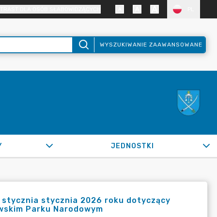
TRAST DLA OSÓB SŁABOWIDZĄCYCH
PL
WYSZUKIWANIE ZAAWANSOWANE
Y
JEDNOSTKI
7 stycznia stycznia 2026 roku dotyczący
owskim Parku Narodowym