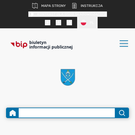
MAPA STRONY
INSTRUKCJA
KONTRAST DLA OSÓB SŁABOWIDZĄCYCH
PL
biuletyn
informacji publicznej