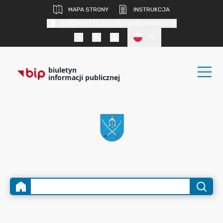
MAPA STRONY
INSTRUKCJA
KONTRAST DLA OSÓB SŁABOWIDZĄCYCH
PL
biuletyn
informacji publicznej