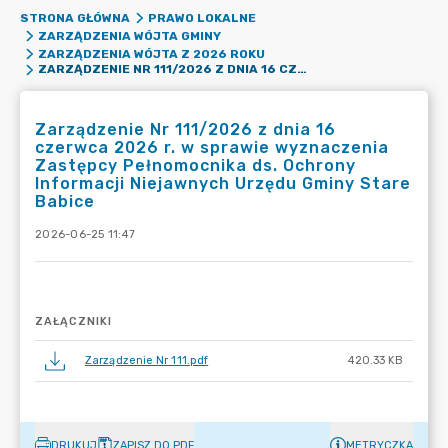
STRONA GŁÓWNA
PRAWO LOKALNE
ZARZĄDZENIA WÓJTA GMINY
ZARZĄDZENIA WÓJTA Z 2026 ROKU
ZARZĄDZENIE NR 111/2026 Z DNIA 16 CZERWCA 2026 R. W SPRAWIE WYZNACZENIA ZASTĘPCY PEŁNOMOCNIKA DS. OCHRONY INFORMACJI NIEJAWNYCH URZĘDU GMINY STARE BABICE
Zarządzenie Nr 111/2026 z dnia 16
czerwca 2026 r. w sprawie wyznaczenia
Zastępcy Pełnomocnika ds. Ochrony
Informacji Niejawnych Urzędu Gminy Stare
Babice
2026-06-25 11:47
ZAŁĄCZNIKI
Zarządzenie Nr 111.pdf
420.33 KB
DRUKUJ
ZAPISZ DO PDF
METRYCZKA