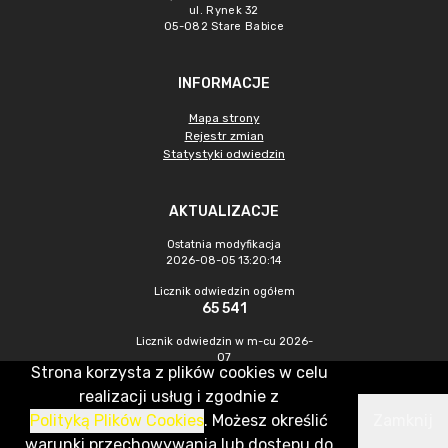
ul. Rynek 32
05-082 Stare Babice
INFORMACJE
Mapa strony
Rejestr zmian
Statystyki odwiedzin
AKTUALIZACJE
Ostatnia modyfikacja
2026-08-05 13:20:14
Licznik odwiedzin ogółem
65 541
Licznik odwiedzin w m-cu 2026-
07
Strona korzysta z plików cookies w celu
901
realizacji usług i zgodnie z
Polityką Plików Cookies
. Możesz określić
Zamknij
CMS & Hosting: Nefeni Sp. z o.o.
warunki przechowywania lub dostępu do