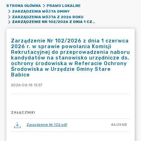
STRONA GŁÓWNA
PRAWO LOKALNE
ZARZĄDZENIA WÓJTA GMINY
ZARZĄDZENIA WÓJTA Z 2026 ROKU
ZARZĄDZENIE NR 102/2026 Z DNIA 1 CZERWCA 2026 R. W SPRAWIE POWOŁANIA KOMISJI REKRUTACYJNEJ DO PRZEPROWADZENIA NABORU KANDYDATÓW NA STANOWISKO URZĘDNICZE DS. OCHRONY ŚRODOWISKA W REFERACIE OCHRONY ŚRODOWISKA W URZĘDZIE GMINY STARE BABICE
Zarządzenie Nr 102/2026 z dnia 1 czerwca
2026 r. w sprawie powołania Komisji
Rekrutacyjnej do przeprowadzenia naboru
kandydatów na stanowisko urzędnicze ds.
ochrony środowiska w Referacie Ochrony
Środowiska w Urzędzie Gminy Stare
Babice
2026-06-16 13:57
ZAŁĄCZNIKI
Zarządzenie Nr 102.pdf
46.09 KB