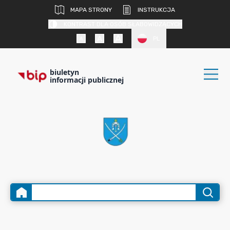
MAPA STRONY
INSTRUKCJA
KONTRAST DLA OSÓB SŁABOWIDZĄCYCH
PL
biuletyn
informacji publicznej