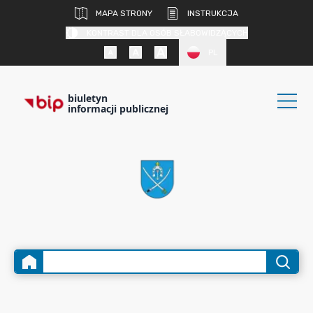
MAPA STRONY
INSTRUKCJA
KONTRAST DLA OSÓB SŁABOWIDZĄCYCH
PL
biuletyn
informacji publicznej