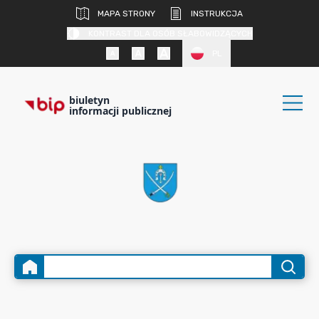
MAPA STRONY
INSTRUKCJA
KONTRAST DLA OSÓB SŁABOWIDZĄCYCH
PL
biuletyn
informacji publicznej