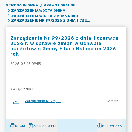
STRONA GŁÓWNA
PRAWO LOKALNE
ZARZĄDZENIA WÓJTA GMINY
ZARZĄDZENIA WÓJTA Z 2026 ROKU
ZARZĄDZENIE NR 99/2026 Z DNIA 1 CZERWCA 2026 R. W SPRAWIE ZMIAN W UCHWALE BUDŻETOWEJ GMINY STARE BABICE NA 2026 ROK
Zarządzenie Nr 99/2026 z dnia 1 czerwca
2026 r. w sprawie zmian w uchwale
budżetowej Gminy Stare Babice na 2026
rok
2026-06-16 09:53
ZAŁĄCZNIKI
Zarządzenie Nr 99.pdf
2.9 MB
DRUKUJ
ZAPISZ DO PDF
METRYCZKA