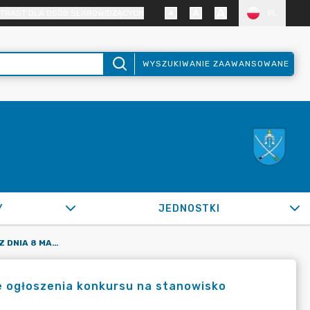
TRAST DLA OSÓB SŁABOWIDZĄCYCH
PL
WYSZUKIWANIE ZAAWANSOWANE
Y
JEDNOSTKI
ZARZĄDZENIE NR 89/2026 Z DNIA 8 MAJA 2026 R. W SPRAWIE OGŁOSZENIA KONKURSU NA STANOWISKO DYREKTORA PRZEDSZKOLA W STARYCH BABICACH
e ogłoszenia konkursu na stanowisko