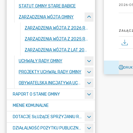
2026-05
STATUT GMINY STARE BABICE
ZARZĄDZENIA WÓJTA GMINY
ZARZĄDZENIA WÓJTA Z 2026 ROKU
ZAŁĄCZ
ZARZĄDZENIA WÓJTA Z 2025 ROKU
ZARZĄDZENIA WÓJTA Z LAT 2002-2025
UCHWAŁY RADY GMINY
DRUK
PROJEKTY UCHWAŁ RADY GMINY
OBYWATELSKA INICJATYWA UCHWAŁODAWCZA
RAPORT O STANIE GMINY
MIENIE KOMUNALNE
DOTACJE SŁUŻĄCE SPRZYJANIU ROZWOJOWI SPORTU
DZIAŁALNOŚĆ POŻYTKU PUBLICZNEGO I POMOC SPOŁECZNA – KONKURSY