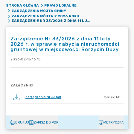
STRONA GŁÓWNA
PRAWO LOKALNE
ZARZĄDZENIA WÓJTA GMINY
ZARZĄDZENIA WÓJTA Z 2026 ROKU
ZARZĄDZENIE NR 33/2026 Z DNIA 11 LUTY 2026 R. W SPRAWIE NABYCIA NIERUCHOMOŚCI GRUNTOWEJ W MIEJSCOWOŚCI BORZĘCIN DUŻY
Zarządzenie Nr 33/2026 z dnia 11 luty
2026 r. w sprawie nabycia nieruchomości
gruntowej w miejscowości Borzęcin Duży
2026-02-16 16:18
ZAŁĄCZNIKI
Zarządzenie Nr 33.pdf
236.66 KB
DRUKUJ
ZAPISZ DO PDF
METRYCZKA