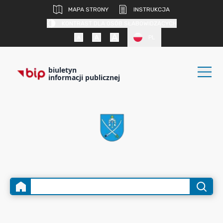
MAPA STRONY
INSTRUKCJA
KONTRAST DLA OSÓB SŁABOWIDZĄCYCH
PL
biuletyn
informacji publicznej