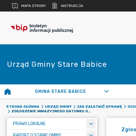
MAPA STRONY
INSTRUKCJA
biuletyn
informacji publicznej
Urząd Gminy Stare Babice
GMINA STARE BABICE
STRONA GŁÓWNA
URZĄD GMINY
JAK ZAŁATWIĆ SPRAWĘ
OCH
ZGŁOSZENIE INWAZYJNEGO GATUNKU OBCEGO STWARZAJĄCEGO ZAGROŻENIE DLA UNII/POLSKI
PRAWO LOKALNE
Zgłos
RAPORT O STANIE GMINY