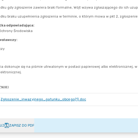
NIKI
Zgłoszenie_inwazyjnego_gatunku_obcego(1).doc
UJ
ZAPISZ DO PDF