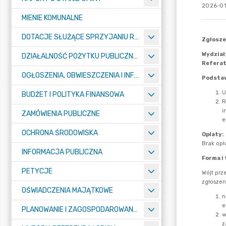
2026-01
MIENIE KOMUNALNE
DOTACJE SŁUŻĄCE SPRZYJANIU ROZWOJOWI SPORTU
DZIAŁALNOŚĆ POŻYTKU PUBLICZNEGO I POMOC SPOŁECZNA – KONKURSY
OGŁOSZENIA, OBWIESZCZENIA I INFORMACJE
BUDŻET I POLITYKA FINANSOWA
ZAMÓWIENIA PUBLICZNE
OCHRONA ŚRODOWISKA
INFORMACJA PUBLICZNA
PETYCJE
OŚWIADCZENIA MAJĄTKOWE
PLANOWANIE I ZAGOSPODAROWANIE PRZESTRZENNE