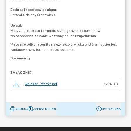
ZAŁĄCZNIKI
wniosek_eternit.pdf
191.17 KB
DRUKUJ
ZAPISZ DO PDF
METRYCZKA