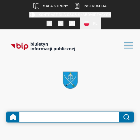
MAPA STRONY
INSTRUKCJA
KONTRAST DLA OSÓB SŁABOWIDZĄCYCH
PL
biuletyn
informacji publicznej