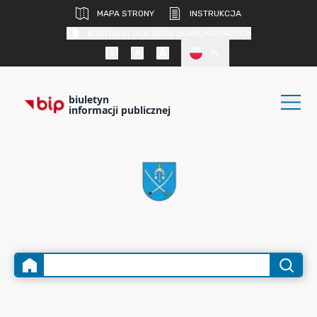
MAPA STRONY
INSTRUKCJA
KONTRAST DLA OSÓB SŁABOWIDZĄCYCH
PL
biuletyn
informacji publicznej