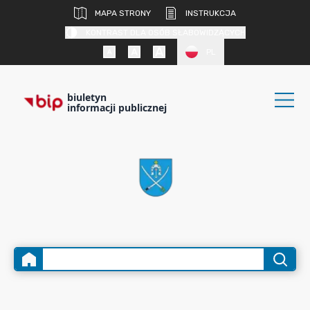
MAPA STRONY
INSTRUKCJA
KONTRAST DLA OSÓB SŁABOWIDZĄCYCH
PL
biuletyn
informacji publicznej