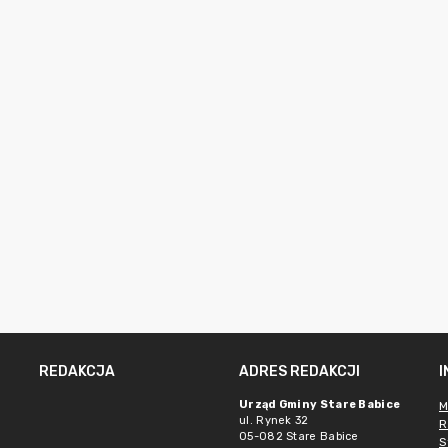
REDAKCJA
ADRES REDAKCJI
Urząd Gminy Stare Babice
M
ul. Rynek 32
R
05-082 Stare Babice
S