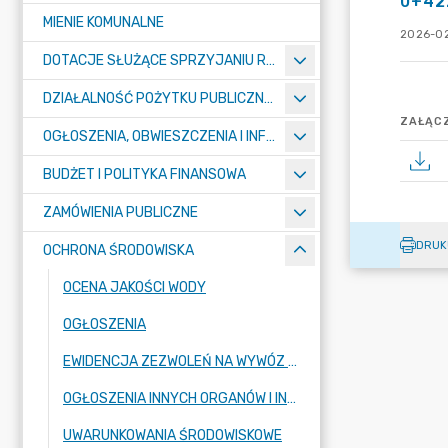
0+422
MIENIE KOMUNALNE
2026-02
DOTACJE SŁUŻĄCE SPRZYJANIU ROZWOJOWI SPORTU
DZIAŁALNOŚĆ POŻYTKU PUBLICZNEGO I POMOC SPOŁECZNA – KONKURSY
ZAŁĄCZ
OGŁOSZENIA, OBWIESZCZENIA I INFORMACJE
BUDŻET I POLITYKA FINANSOWA
ZAMÓWIENIA PUBLICZNE
DRUK
OCHRONA ŚRODOWISKA
OCENA JAKOŚCI WODY
OGŁOSZENIA
EWIDENCJA ZEZWOLEŃ NA WYWÓZ NIECZYSTOŚCI PŁYNNYCH NA TERENIE GMINY STARE BABICE
OGŁOSZENIA INNYCH ORGANÓW I INSTYTUCJI
UWARUNKOWANIA ŚRODOWISKOWE