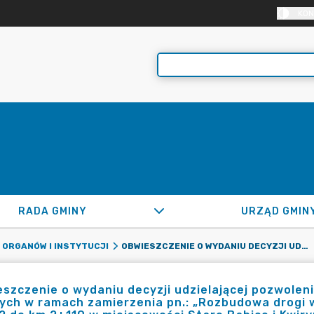
KON
RADA GMINY
URZĄD GMIN
OBWIESZCZENIE O WYDANIU DECYZJI UDZIELAJĄCEJ POZWOLENIA WODNOPRAWNEGO NA WYKONANIE URZĄDZEŃ WODNYCH W RAMACH ZAMIERZENIA PN.: „ROZBUDOWA DROGI WOJEWÓDZKIEJ NR 898 NA ODCINKU OD KM 0+422 DO KM 2+119 W MIEJSCOWOŚCI STARE BABICE I KWIRYNÓW, GMINA STARE BABICE”.
 ORGANÓW I INSTYTUCJI
szczenie o wydaniu decyzji udzielającej pozwol
ch w ramach zamierzenia pn.: „Rozbudowa drogi 