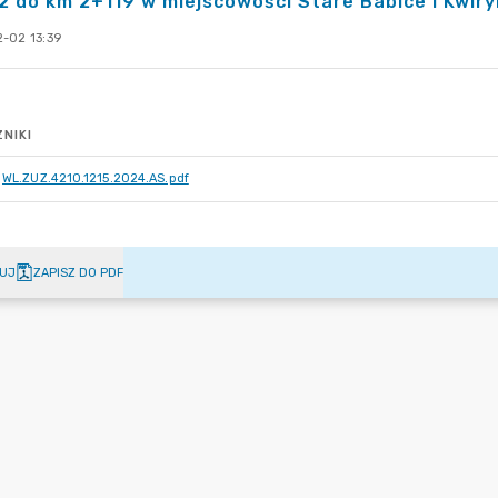
 do km 2+119 w miejscowości Stare Babice i Kwiry
-02 13:39
NIKI
WL.ZUZ.4210.1215.2024.AS.pdf
UJ
ZAPISZ DO PDF