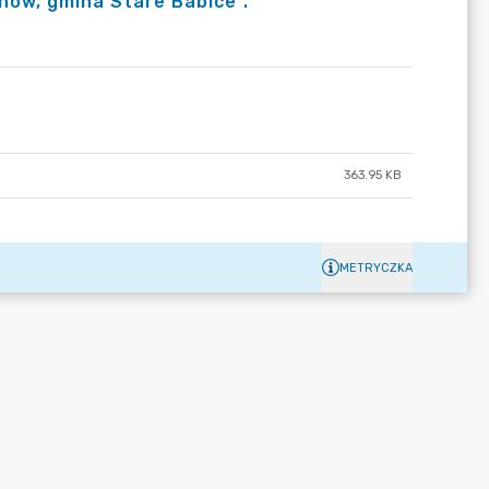
nów, gmina Stare Babice”.
363.95 KB
METRYCZKA