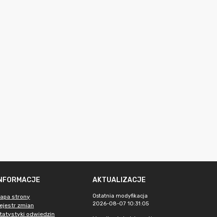
INFORMACJE
AKTUALIZACJE
Ostatnia modyfikacja
apa strony
2026-08-07 10:31:05
ejestr zmian
tatystyki odwiedzin