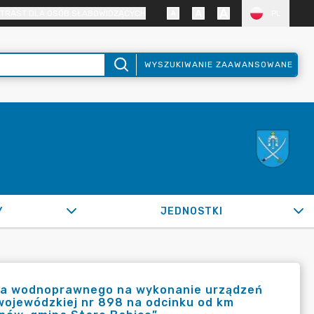
TRAST DLA OSÓB SŁABOWIDZĄCYCH
PL
WYSZUKIWANIE ZAAWANSOWANE
Y
JEDNOSTKI
enia wodnoprawnego na wykonanie urządzeń
wojewódzkiej nr 898 na odcinku od km