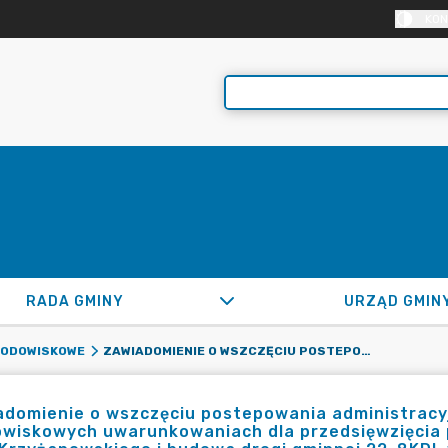
KON
RADA GMINY
URZĄD GMIN
ZAWIADOMIENIE O WSZCZĘCIU POSTEPOWANIA ADMINISTRACYJNEGO W SPRAWIE WYDANIA DECYZJI O ŚRODOWISKOWYCH UWARUNKOWANIACH DLA PRZEDSIĘWZIĘCIA POD NAZWĄ: „ROZBUDOWA DROGI GMINNEJ, ULICY KRZYŻANOWSKIEGO I BUDOWA DROGI GMINNEJ 22-8KDL W KLAUDYNIE, GMINA STARE BABICE”.
RODOWISKOWE
domienie o wszczęciu postepowania administracyj
owiskowych uwarunkowaniach dla przedsięwzięcia 