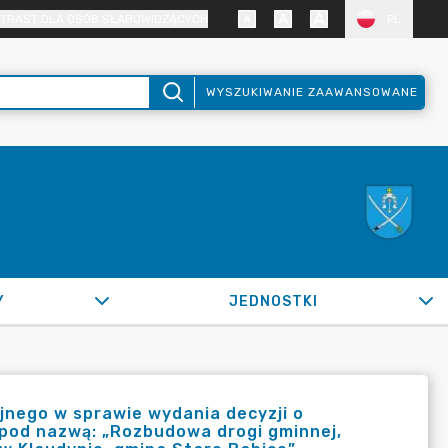
TRAST DLA OSÓB SŁABOWIDZĄCYCH
PL
WYSZUKIWANIE ZAAWANSOWANE
Y
JEDNOSTKI
nego w sprawie wydania decyzji o
pod nazwą: „Rozbudowa drogi gminnej,