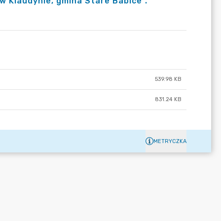
w Klaudynie, gmina Stare Babice”.
539.98 KB
831.24 KB
METRYCZKA