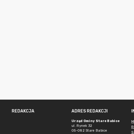
REDAKCJA
ADRES REDAKCJI
Urząd Gminy Stare Babice
M
ul. Rynek 32
R
05-082 Stare Babice
S