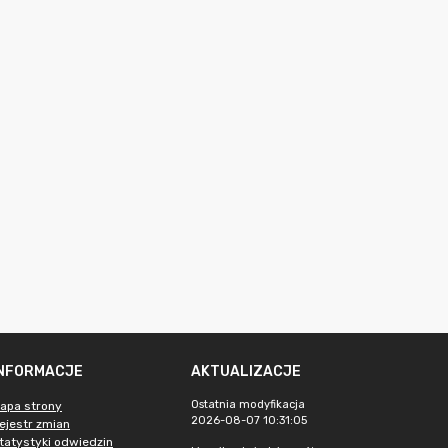
INFORMACJE
AKTUALIZACJE
Ostatnia modyfikacja
apa strony
2026-08-07 10:31:05
ejestr zmian
tatystyki odwiedzin