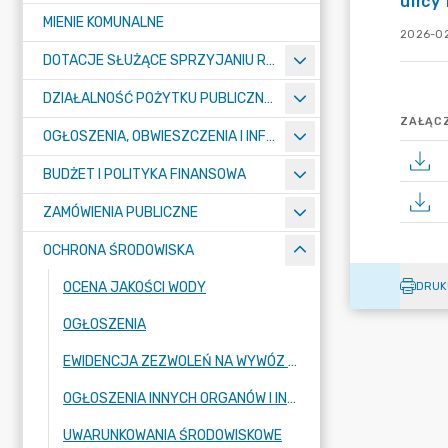
ulicy
MIENIE KOMUNALNE
2026-02
DOTACJE SŁUŻĄCE SPRZYJANIU ROZWOJOWI SPORTU
DZIAŁALNOŚĆ POŻYTKU PUBLICZNEGO I POMOC SPOŁECZNA – KONKURSY
ZAŁĄCZ
OGŁOSZENIA, OBWIESZCZENIA I INFORMACJE
BUDŻET I POLITYKA FINANSOWA
ZAMÓWIENIA PUBLICZNE
OCHRONA ŚRODOWISKA
OCENA JAKOŚCI WODY
DRUK
OGŁOSZENIA
EWIDENCJA ZEZWOLEŃ NA WYWÓZ NIECZYSTOŚCI PŁYNNYCH NA TERENIE GMINY STARE BABICE
OGŁOSZENIA INNYCH ORGANÓW I INSTYTUCJI
UWARUNKOWANIA ŚRODOWISKOWE