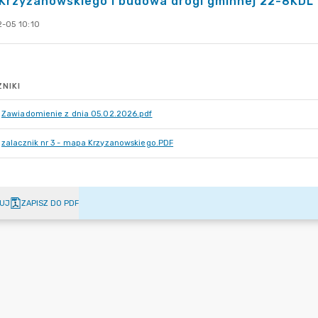
 Krzyżanowskiego i budowa drogi gminnej 22-8KDL 
-05 10:10
NIKI
Zawiadomienie z dnia 05.02.2026.pdf
zalacznik nr 3 - mapa Krzyzanowskiego.PDF
UJ
ZAPISZ DO PDF