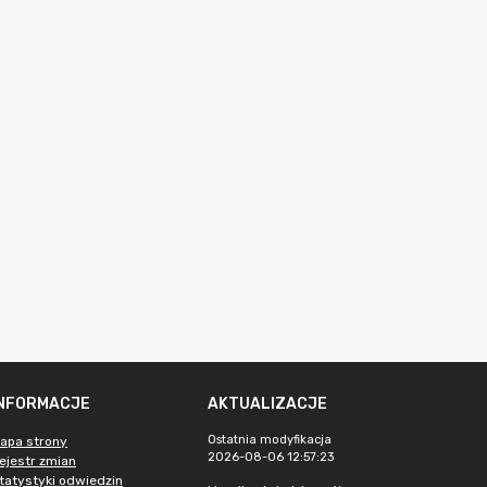
INFORMACJE
AKTUALIZACJE
Ostatnia modyfikacja
apa strony
2026-08-06 12:57:23
ejestr zmian
tatystyki odwiedzin