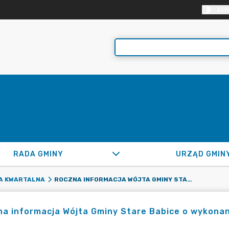
KON
RADA GMINY
URZĄD GMIN
ROCZNA INFORMACJA WÓJTA GMINY STARE BABICE O WYKONANIU BUDŻETU GMINY STARE BABICE ZA 2025 ROK
A KWARTALNA
a informacja Wójta Gminy Stare Babice o wykonan