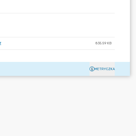
f
835.59 KB
METRYCZKA