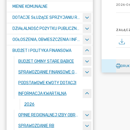
2026-06
MIENIE KOMUNALNE
DOTACJE SŁUŻĄCE SPRZYJANIU ROZWOJOWI SPORTU
DZIAŁALNOŚĆ POŻYTKU PUBLICZNEGO I POMOC SPOŁECZNA – KONKURSY
ZAŁĄCZ
OGŁOSZENIA, OBWIESZCZENIA I INFORMACJE
BUDŻET I POLITYKA FINANSOWA
BUDŻET GMINY STARE BABICE
DRUK
SPRAWOZDANIE FINANSOWE GMINY STARE BABICE
PODSTAWOWE KWOTY DOTACJI
INFORMACJA KWARTALNA
2026
OPINIE REGIONALNEJ IZBY OBRACHUNKOWEJ
SPRAWOZDANIE RB