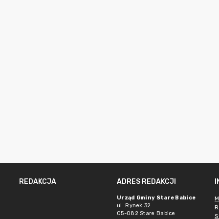
REDAKCJA
ADRES REDAKCJI
Urząd Gminy Stare Babice
M
ul. Rynek 32
R
05-082 Stare Babice
S