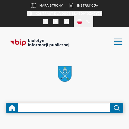
MAPA STRONY
INSTRUKCJA
KONTRAST DLA OSÓB SŁABOWIDZĄCYCH
PL
biuletyn
informacji publicznej