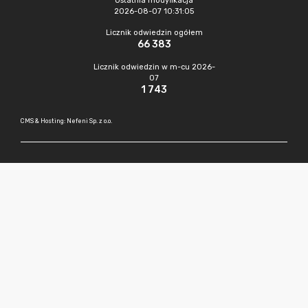
Ostatnia modyfikacja
2026-08-07 10:31:05
Licznik odwiedzin ogółem
66 383
Licznik odwiedzin w m-cu 2026-
07
1 743
CMS & Hosting: Nefeni Sp. z o.o.