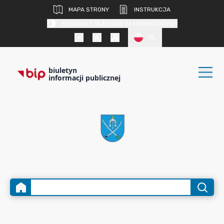
MAPA STRONY
INSTRUKCJA
KONTRAST DLA OSÓB SŁABOWIDZĄCYCH
PL
biuletyn
informacji publicznej