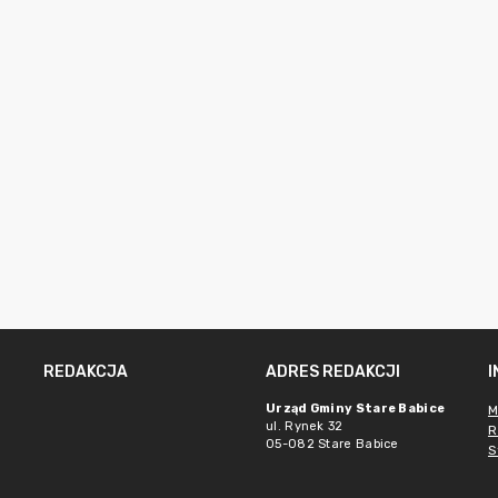
REDAKCJA
ADRES REDAKCJI
Urząd Gminy Stare Babice
M
ul. Rynek 32
R
05-082 Stare Babice
S