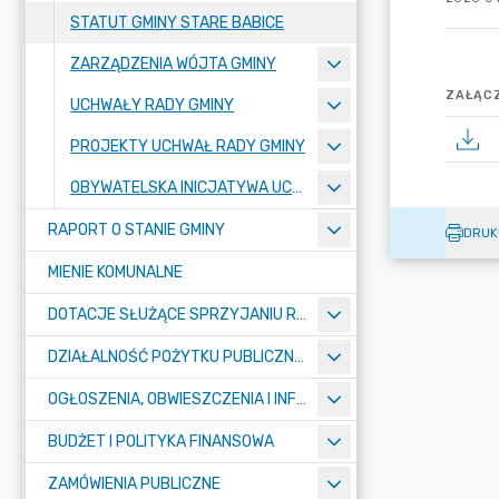
STATUT GMINY STARE BABICE
ZARZĄDZENIA WÓJTA GMINY
ZAŁĄCZ
UCHWAŁY RADY GMINY
PROJEKTY UCHWAŁ RADY GMINY
OBYWATELSKA INICJATYWA UCHWAŁODAWCZA
RAPORT O STANIE GMINY
DRUK
MIENIE KOMUNALNE
DOTACJE SŁUŻĄCE SPRZYJANIU ROZWOJOWI SPORTU
DZIAŁALNOŚĆ POŻYTKU PUBLICZNEGO I POMOC SPOŁECZNA – KONKURSY
OGŁOSZENIA, OBWIESZCZENIA I INFORMACJE
BUDŻET I POLITYKA FINANSOWA
ZAMÓWIENIA PUBLICZNE