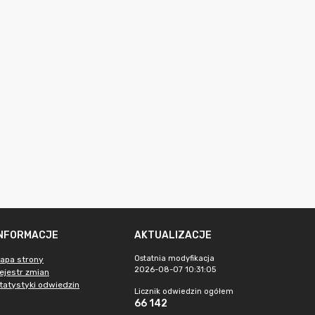
INFORMACJE
AKTUALIZACJE
Ostatnia modyfikacja
apa strony
2026-08-07 10:31:05
ejestr zmian
tatystyki odwiedzin
Licznik odwiedzin ogółem
66 142