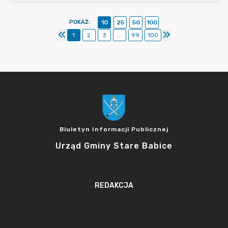
POKAŻ
:
10
25
50
100
1
2
3
...
99
100
Biuletyn Informacji Publicznej
Urząd Gminy Stare Babice
REDAKCJA