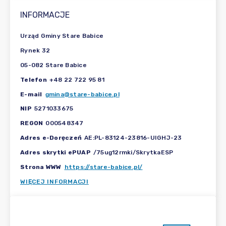
INFORMACJE
Urząd Gminy Stare Babice
Rynek 32
05-082 Stare Babice
Telefon
+48 22 722 95 81
E-mail
gmina@stare-babice.pl
NIP
5271033675
REGON
000548347
Adres e-Doręczeń
AE:PL-83124-23816-UIGHJ-23
Adres skrytki ePUAP
/75ug12rmki/SkrytkaESP
Strona WWW
https://stare-babice.pl/
WIĘCEJ INFORMACJI