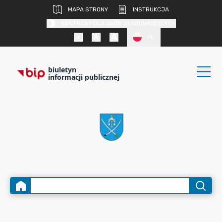
MAPA STRONY
INSTRUKCJA
KONTRAST DLA OSÓB SŁABOWIDZĄCYCH
PL
biuletyn
informacji publicznej